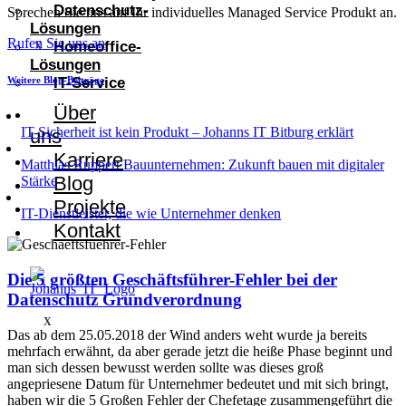
Datenschutz-
Sprechen Sie uns auf Ihr individuelles Managed Service Produkt an.
Lösungen
Rufen Sie uns an
Homeoffice-
X
Lösungen
IT-Service
Weitere Blog-Beiträge
Über
IT-Sicherheit ist kein Produkt – Johanns IT Bitburg erklärt
uns
Karriere
Matthias Ruppert Bauunternehmen: Zukunft bauen mit digitaler
Blog
Stärke
Projekte
IT-Dienstleister, die wie Unternehmer denken
Kontakt
Die 5 größten Geschäftsführer-Fehler bei der
Datenschutz Grundverordnung
X
Das ab dem 25.05.2018 der Wind anders weht wurde ja bereits
mehrfach erwähnt, da aber gerade jetzt die heiße Phase beginnt und
man sich dessen bewusst werden sollte was dieses groß
angepriesene Datum für Unternehmer bedeutet und mit sich bringt,
haben wir die 5 Großen Fehler der Chefetage zusammengeführt die