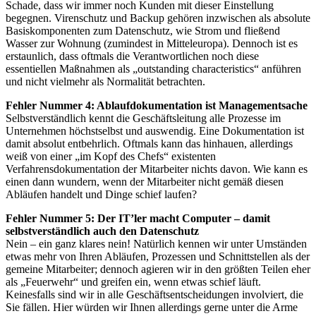
Schade, dass wir immer noch Kunden mit dieser Einstellung
begegnen. Virenschutz und Backup gehören inzwischen als absolute
Basiskomponenten zum Datenschutz, wie Strom und fließend
Wasser zur Wohnung (zumindest in Mitteleuropa). Dennoch ist es
erstaunlich, dass oftmals die Verantwortlichen noch diese
essentiellen Maßnahmen als „outstanding characteristics“ anführen
und nicht vielmehr als Normalität betrachten.
Fehler Nummer 4: Ablaufdokumentation ist Managementsache
Selbstverständlich kennt die Geschäftsleitung alle Prozesse im
Unternehmen höchstselbst und auswendig. Eine Dokumentation ist
damit absolut entbehrlich. Oftmals kann das hinhauen, allerdings
weiß von einer „im Kopf des Chefs“ existenten
Verfahrensdokumentation der Mitarbeiter nichts davon. Wie kann es
einen dann wundern, wenn der Mitarbeiter nicht gemäß diesen
Abläufen handelt und Dinge schief laufen?
Fehler Nummer 5: Der IT’ler macht Computer – damit
selbstverständlich auch den Datenschutz
Nein – ein ganz klares nein! Natürlich kennen wir unter Umständen
etwas mehr von Ihren Abläufen, Prozessen und Schnittstellen als der
gemeine Mitarbeiter; dennoch agieren wir in den größten Teilen eher
als „Feuerwehr“ und greifen ein, wenn etwas schief läuft.
Keinesfalls sind wir in alle Geschäftsentscheidungen involviert, die
Sie fällen. Hier würden wir Ihnen allerdings gerne unter die Arme